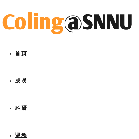
首 页
成 员
科 研
课 程