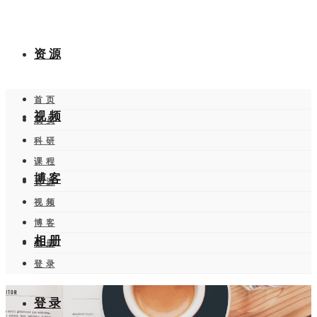
资 源
首 页
视 频
成 员
科 研
课 程
博 客
资 源
视 频
博 客
相 册
相 册
登 录
登 录