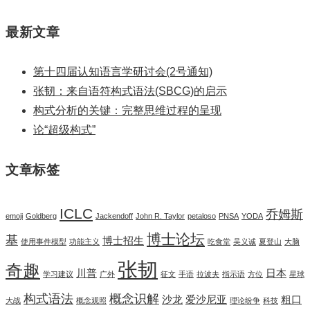
最新文章
第十四届认知语言学研讨会(2号通知)
张韧：来自语符构式语法(SBCG)的启示
构式分析的关键：完整思维过程的呈现
论“超级构式”
文章标签
ICLC
乔姆斯
emoji
Goldberg
Jackendoff
John R. Taylor
petaloso
PNSA
YODA
博士论坛
基
博士招生
使用事件模型
功能主义
吃食堂
吴义诚
夏登山
大脑
张韧
奇趣
川普
日本
学习建议
广外
征文
手语
拉波夫
指示语
方位
星球
构式语法
概念识解
沙龙
爱沙尼亚
粗口
大战
概念观照
理论纷争
科技