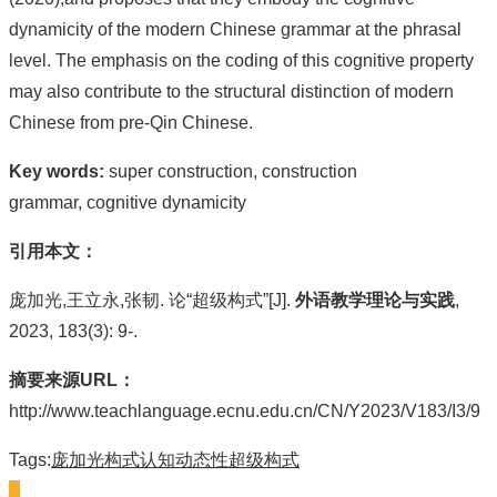
dynamicity of the modern Chinese grammar at the phrasal
level. The emphasis on the coding of this cognitive property
may also contribute to the structural distinction of modern
Chinese from pre-Qin Chinese.
Key words:
super construction, construction
grammar, cognitive dynamicity
引用本文：
庞加光,王立永,张韧. 论“超级构式”[J].
外语教学理论与实践
,
2023, 183(3): 9-.
摘要来源URL：
http://www.teachlanguage.ecnu.edu.cn/CN/Y2023/V183/I3/9
Tags:
庞加光
构式
认知动态性
超级构式