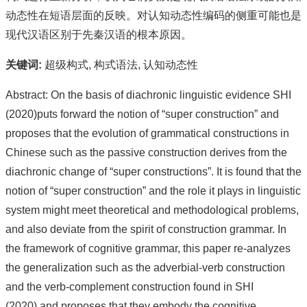
动态性在短语层面的反映。对认知动态性编码的侧重可能也是
现代汉语区别于先秦汉语的根本原因。
关键词:
超级构式, 构式语法, 认知动态性
Abstract: On the basis of diachronic linguistic evidence SHI
(2020)puts forward the notion of “super construction” and
proposes that the evolution of grammatical constructions in
Chinese such as the passive construction derives from the
diachronic change of “super constructions”. It is found that the
notion of “super construction” and the role it plays in linguistic
system might meet theoretical and methodological problems,
and also deviate from the spirit of construction grammar. In
the framework of cognitive grammar, this paper re-analyzes
the generalization such as the adverbial-verb construction
and the verb-complement construction found in SHI
(2020),and proposes that they embody the cognitive