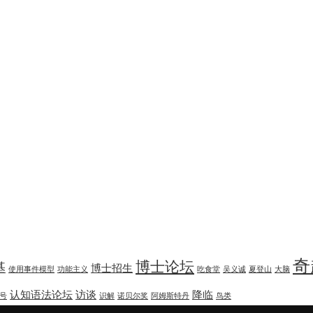
奇
博士论坛
基
博士招生
使用事件模型
功能主义
吃食堂
吴义诚
夏登山
大脑
认知语法论坛
访谈
降临
号
识解
诺贝尔奖
阿姆斯特丹
鸟类