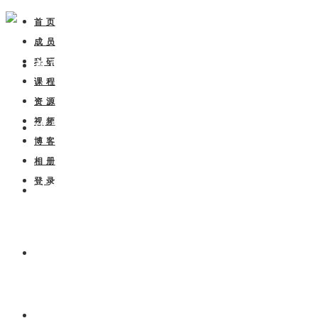
首 页
成 员
科 研
首 页
课 程
资 源
视 频
成 员
博 客
相 册
登 录
科 研
课 程
资 源