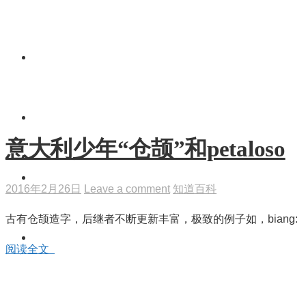
视 频
博 客
意大利少年“仓颉”和petaloso
相 册
2016年2月26日
Leave a comment
知道百科
古有仓颉造字，后继者不断更新丰富，极致的例子如，biang:
登 录
阅读全文