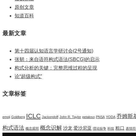
原创文章
知道百科
最新文章
第十四届认知语言学研讨会(2号通知)
张韧：来自语符构式语法(SBCG)的启示
构式分析的关键：完整思维过程的呈现
论“超级构式”
文章标签
ICLC
乔姆斯
emoji
Goldberg
Jackendoff
John R. Taylor
petaloso
PNSA
YODA
构式语法
概念识解
沙龙
爱沙尼亚
粗口
概念观照
理论纷争
科技
表情符