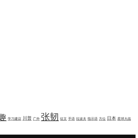
张韧
趣
川普
日本
学习建议
广外
征文
手语
拉波夫
指示语
方位
星球大战