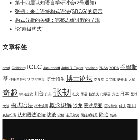
第十四届认知语言学研讨会(2号通知)
张韧：来自语符构式语法(SBCG)的启示
构式分析的关键：完整思维过程的呈现
论“超级构式”
文章标签
ICLC
乔姆斯
emoji
Goldberg
Jackendoff
John R. Taylor
petaloso
PNSA
YODA
博士论坛
基
博士招生
使用事件模型
功能主义
吃食堂
吴义诚
夏登山
大脑
张韧
奇趣
川普
日本
学习建议
广外
征文
手语
拉波夫
指示语
方位
星球
构式语法
概念识解
沙龙
爱沙尼亚
粗口
大战
概念观照
理论纷争
科技
认知语法论坛
访谈
降临
表情符号
识解
诺贝尔奖
阿姆斯特丹
鸟类