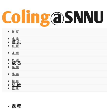
首 页
成 员
首 页
科 研
课 程
资 源
成 员
视 频
博 客
相 册
科 研
登 录
课 程