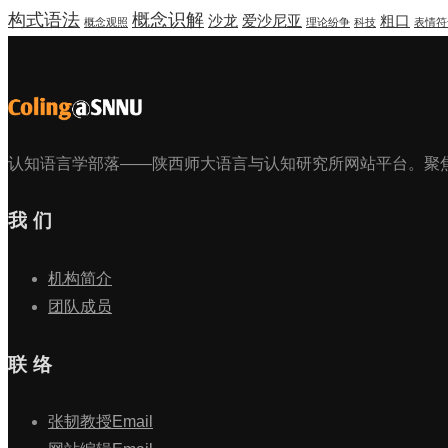
构式语法
概念识解
沙龙
爱沙尼亚
粗口
概念观照
理论纷争
科技
表情符
认知语言学部落——陕西师大语言与认知研究所网站平台。聚
我 们
机构简介
团队成员
联 络
张韧教授Email