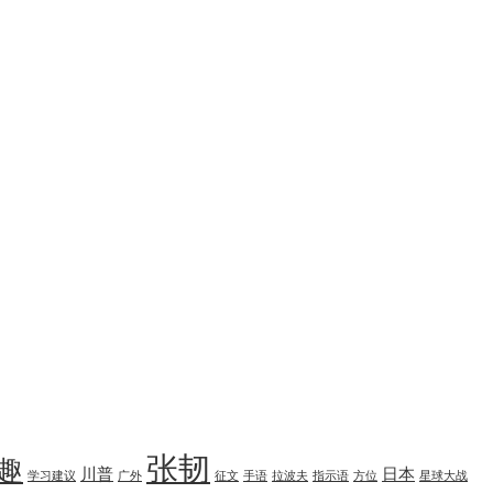
张韧
趣
川普
日本
学习建议
广外
征文
手语
拉波夫
指示语
方位
星球大战