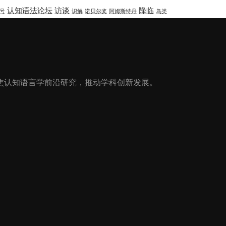
认知语法论坛
访谈
降临
号
识解
诺贝尔奖
阿姆斯特丹
鸟类
焦认知语言学前沿研究，推动学科创新发展。