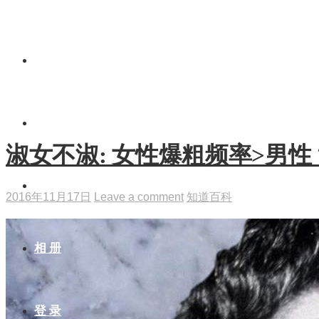
资 源
视 频
淑女不淑: 女性爆粗频率>男性
博 客
2016年11月17日
Leave a comment
知道百科
相 册
登 录