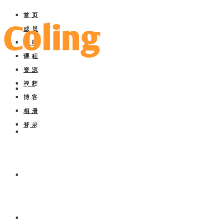
首 页
成 员
科 研
课 程
资 源
视 频
首 页
博 客
相 册
登 录
成 员
科 研
课 程