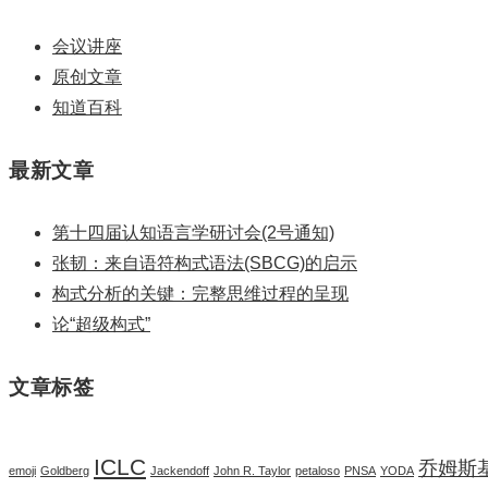
会议讲座
原创文章
知道百科
最新文章
第十四届认知语言学研讨会(2号通知)
张韧：来自语符构式语法(SBCG)的启示
构式分析的关键：完整思维过程的呈现
论“超级构式”
文章标签
ICLC
乔姆斯
emoji
Goldberg
Jackendoff
John R. Taylor
petaloso
PNSA
YODA