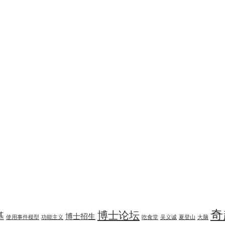
奇
博士论坛
基
博士招生
使用事件模型
功能主义
吃食堂
吴义诚
夏登山
大脑