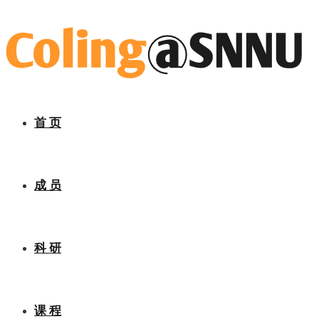
首 页
成 员
科 研
课 程