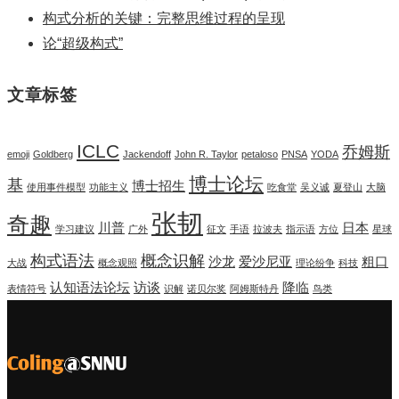
构式分析的关键：完整思维过程的呈现
论“超级构式”
文章标签
ICLC
乔姆斯
emoji
Goldberg
Jackendoff
John R. Taylor
petaloso
PNSA
YODA
博士论坛
基
博士招生
使用事件模型
功能主义
吃食堂
吴义诚
夏登山
大脑
张韧
奇趣
川普
日本
学习建议
广外
征文
手语
拉波夫
指示语
方位
星球
构式语法
概念识解
沙龙
爱沙尼亚
粗口
大战
概念观照
理论纷争
科技
认知语法论坛
访谈
降临
表情符号
识解
诺贝尔奖
阿姆斯特丹
鸟类