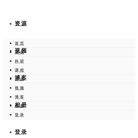
资 源
首 页
视 频
成 员
科 研
课 程
博 客
资 源
视 频
博 客
相 册
相 册
登 录
登 录