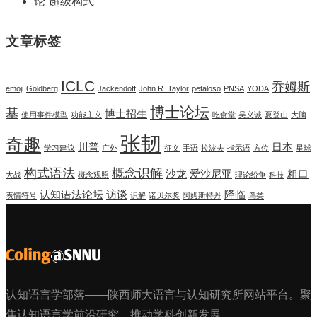
论“超级构式”
文章标签
ICLC
乔姆斯
emoji
Goldberg
Jackendoff
John R. Taylor
petaloso
PNSA
YODA
博士论坛
基
博士招生
使用事件模型
功能主义
吃食堂
吴义诚
夏登山
大脑
张韧
奇趣
川普
日本
学习建议
广外
征文
手语
拉波夫
指示语
方位
星球
构式语法
概念识解
沙龙
爱沙尼亚
粗口
大战
概念观照
理论纷争
科技
认知语法论坛
访谈
降临
表情符号
识解
诺贝尔奖
阿姆斯特丹
鸟类
认知语言学部落——陕西师大语言与认知研究所网站平台。聚
焦认知语言学前沿研究，推动学科创新发展。