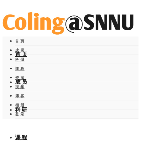
首 页
成 员
首 页
科 研
课 程
资 源
成 员
视 频
博 客
相 册
科 研
登 录
课 程