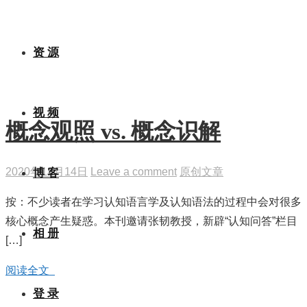
概念观照
资 源
视 频
概念观照 vs. 概念识解
2020年12月14日
Leave a comment
原创文章
博 客
按：不少读者在学习认知语言学及认知语法的过程中会对很多
核心概念产生疑惑。本刊邀请张韧教授，新辟“认知问答”栏目
相 册
[…]
阅读全文
登 录